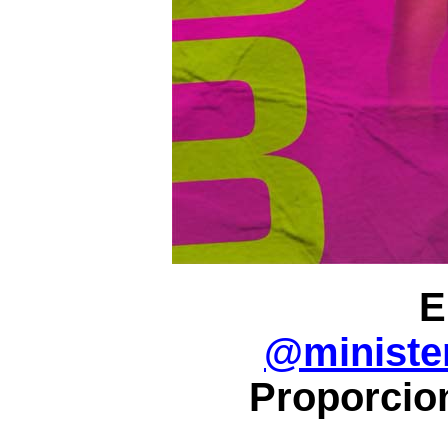
E
@ministe
Proporcio