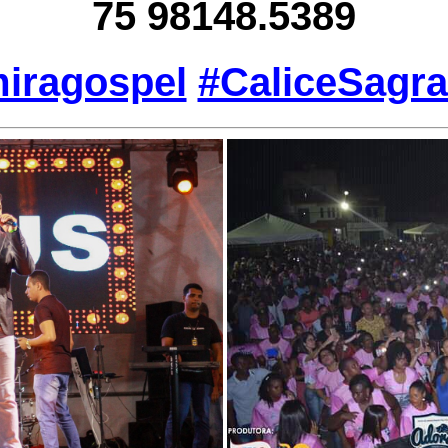
75 98148.5389
iragospel
#CaliceSagr