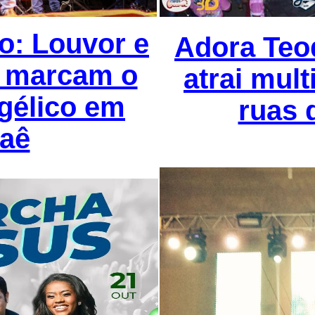
o: Louvor e
Adora Teo
a marcam o
atrai mul
gélico em
ruas 
aê