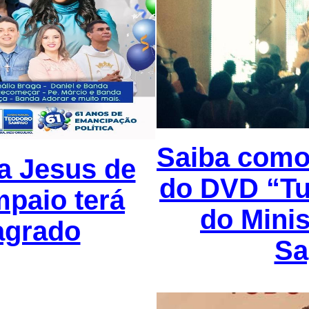
Saiba como 
ra Jesus de
do DVD “Tu
paio terá
do Minis
agrado
Sa