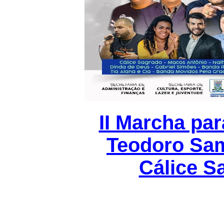
II Marcha pa
Teodoro Sam
Cálice S