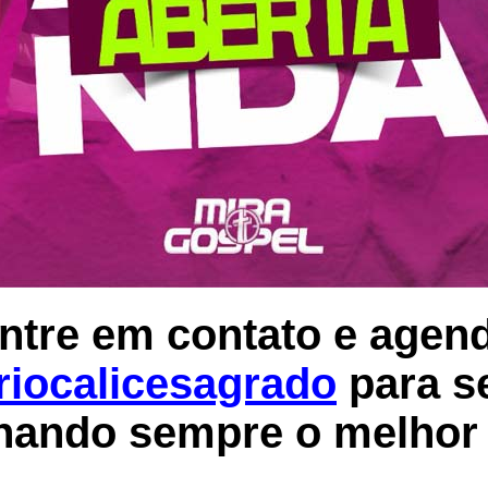
ntre em contato e agen
riocalicesagrado
para s
nando sempre o melhor 