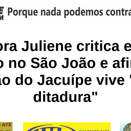
ra Juliene critica 
o no São João e af
o do Jacuípe vive 
ditadura"