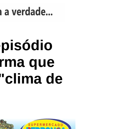
episódio
irma que
"clima de