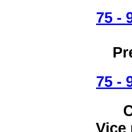
75 -
Pr
75 -
C
Vice