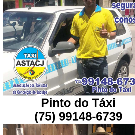
Pinto do Táxi
(75) 99148-6739