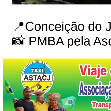
📍Conceição do J
📸 PMBA pela As