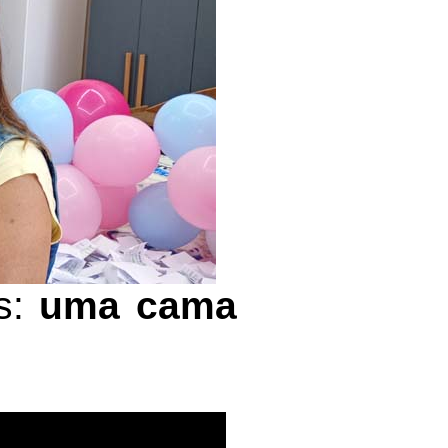
os:
uma cama