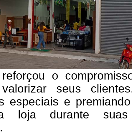
reforçou o compromiss
alorizar seus clientes
s especiais e premiand
 a loja durante sua
.