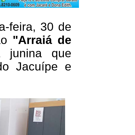
a-feira, 30 de
ção
"Arraiá de
 junina que
do Jacuípe e