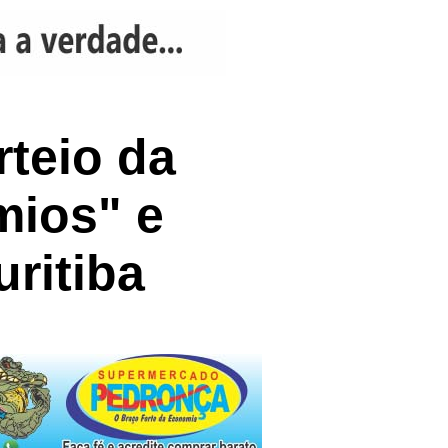
rteio da
mios" e
uritiba