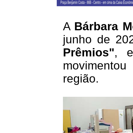
A
Bárbara M
junho de 20
Prêmios"
, 
movimentou 
região.