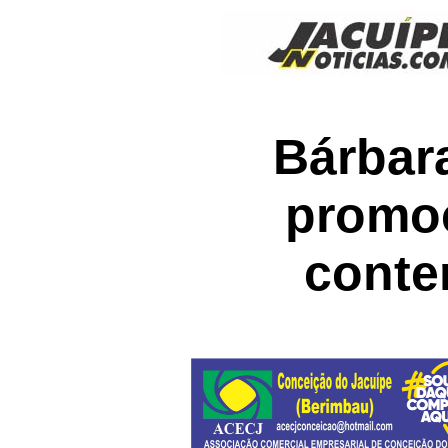
Bárbara
promoç
contem