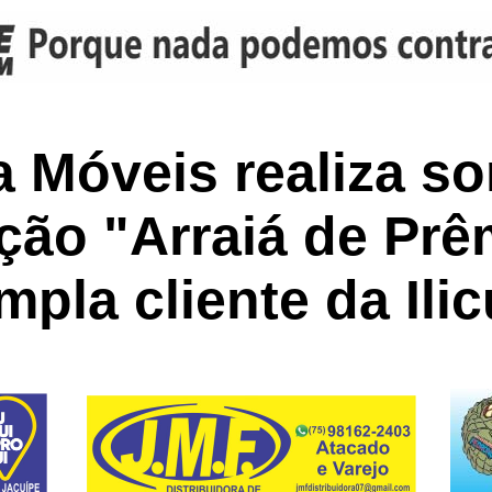
 Móveis realiza so
ão "Arraiá de Prê
pla cliente da Ilic