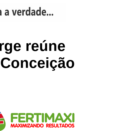
rge reúne
m Conceição