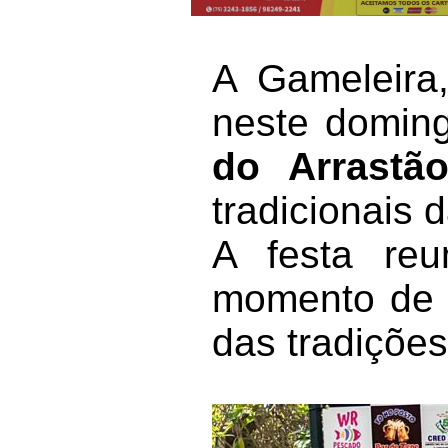
A Gameleira
neste domin
do Arrastã
tradicionais 
A festa reu
momento de m
das tradições