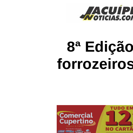
8ª Ediçã
forrozeiro