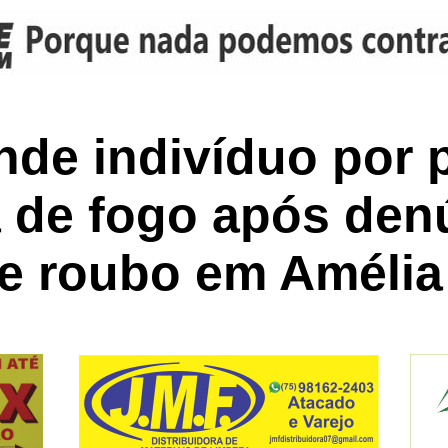
de indivíduo por po
 de fogo após den
de roubo em Améli