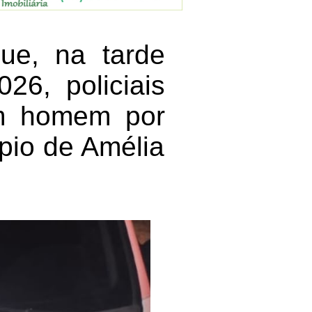
que, na tarde
26, policiais
um homem por
ípio de Amélia