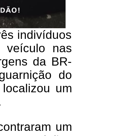
ês indivíduos
 veículo nas
rgens da BR-
guarnição do
 localizou um
.
ncontraram um