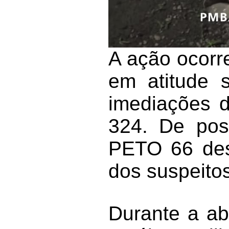
A ação ocorr
em atitude 
imediações 
324. De pos
PETO 66 desl
dos suspeitos
Durante a ab