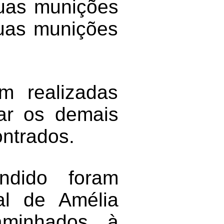
duas munições
duas munições
m realizadas
zar os demais
ontrados.
ndido foram
ial de Amélia
caminhados à