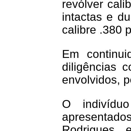
revólver cal
intactas e d
calibre .380 
Em continui
diligências 
envolvidos, 
O indivídu
apresentados
Rodrigues e