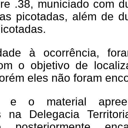
ibre .38, municiado com 
uas picotadas, além de 
picotadas.
dade à ocorrência, fora
com o objetivo de locali
porém eles não foram enc
o e o material apree
 na Delegacia Territor
, posteriormente, en