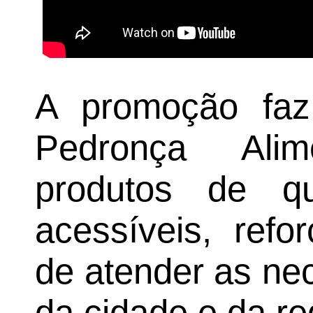
A promoção faz 
Pedronça Ali
produtos de q
acessíveis, ref
de atender as ne
da cidade e da re