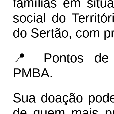
famílias em situ
social do Territó
do Sertão, com p
📍 Pontos de 
PMBA.
Sua doação pode
de quem mais pr