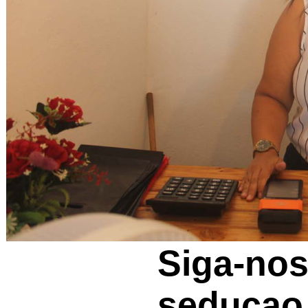
Siga-no
seducao