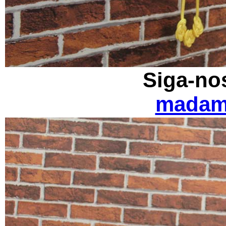
Siga-no
madam