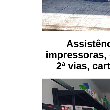
Assistên
impressoras, c
2ª vias, car