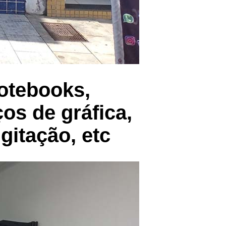
otebooks,
ços de gráfica,
igitação, etc