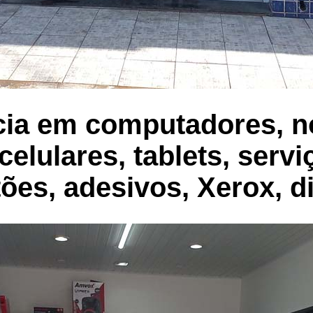
cia em computadores, n
elulares, tablets, servi
tões, adesivos, Xerox, d