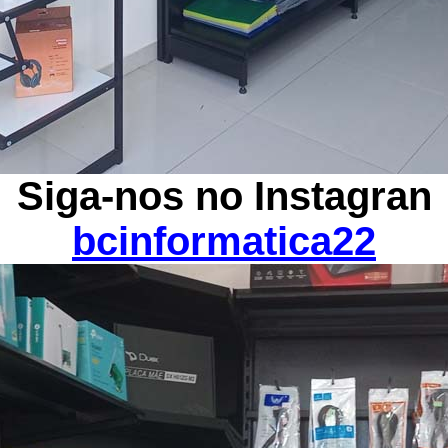
Siga-nos no Instagran
bcinformatica22