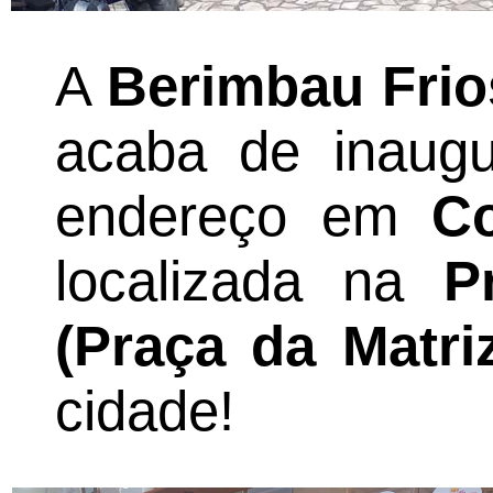
A
Berimbau Frio
acaba de inaugu
endereço em
C
localizada na
P
(Praça da Matri
cidade!