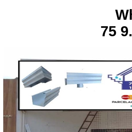
W
75 9