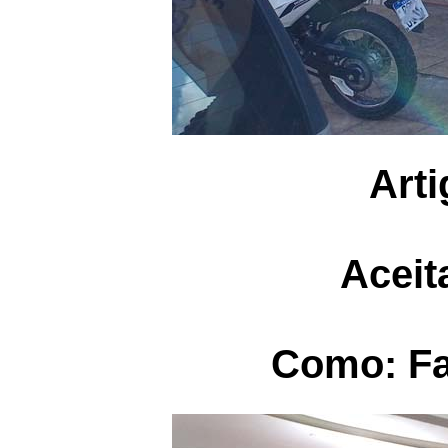
Art
Aceit
Como: Fa