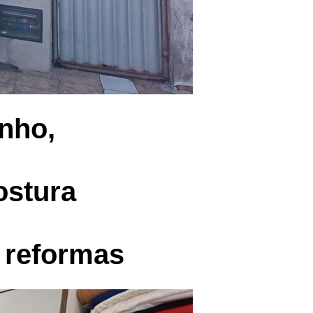
nho,
ostura
 reformas