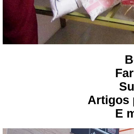
B
Fa
Su
Artigos
E m