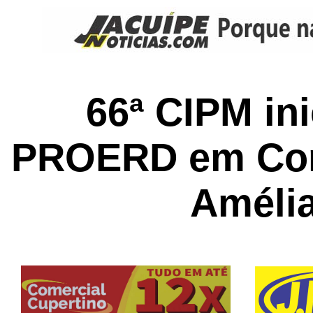
66ª CIPM ini
PROERD em Conc
Améli