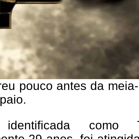
reu pouco antes da meia-
paio.
 identificada como T
nte 29 anos, foi atingida