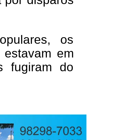
pulares, os
e estavam em
s fugiram do