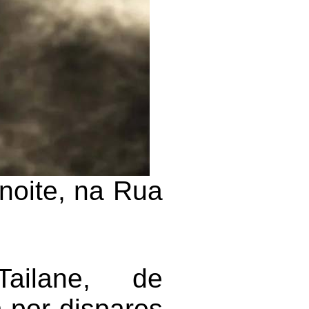
noite, na Rua
ailane, de
 por disparos