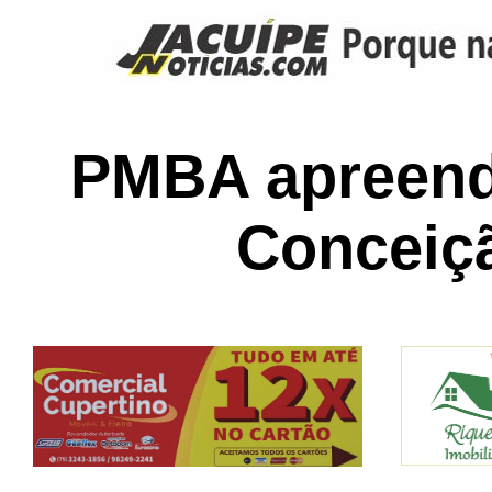
PMBA apreend
Conceiç