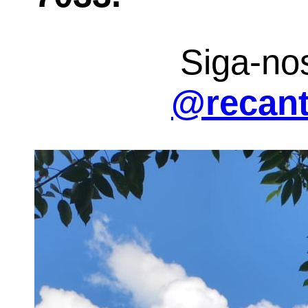
Siga-no
@recant