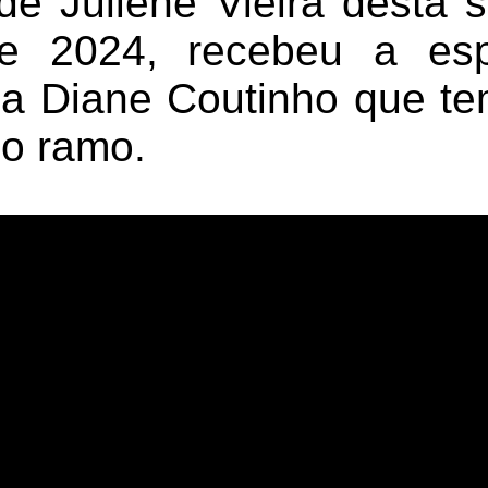
e Juliene Vieira desta se
 2024, recebeu a esp
ca Diane Coutinho que t
no ramo.