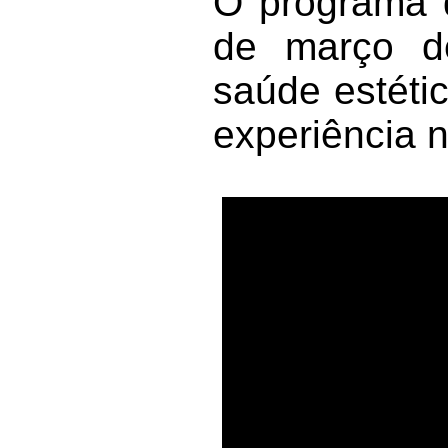
O programa d
de março de
saúde estéti
experiência 