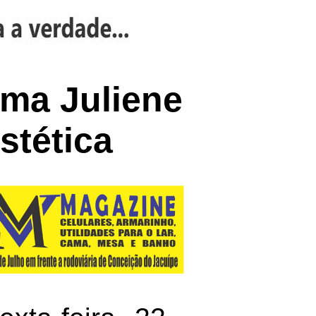
ama Juliene
stética