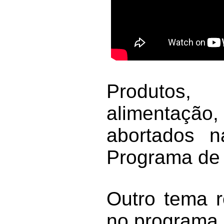
Produtos,
alimentação,
abortados n
Programa de J
Outro tema r
no programa.