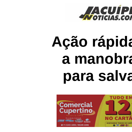
Ação rápid
a manobra
para salv