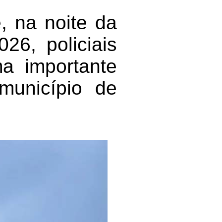
e, na noite da
26, policiais
ma importante
município de