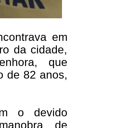
encontrava em
ro da cidade,
enhora, que
so de 82 anos,
ram o devido
 manobra de