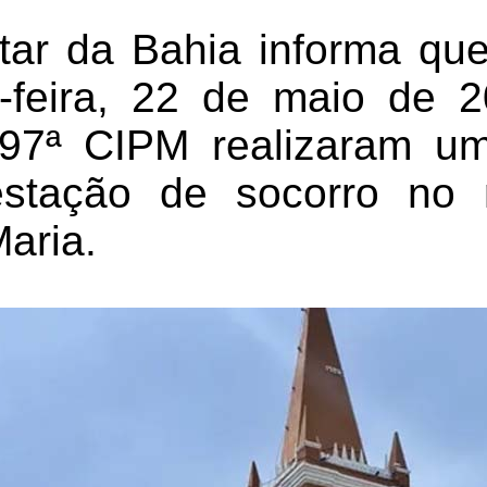
itar da Bahia informa qu
a-feira, 22 de maio de 20
 97ª CIPM realizaram u
stação de socorro no 
aria.