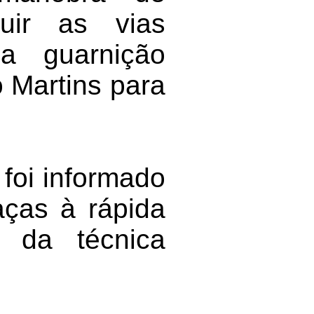
ruir as vias
a guarnição
o Martins para
 foi informado
aças à rápida
o da técnica