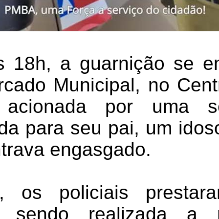
s 18h, a guarnição se 
rcado Municipal, no Cent
 acionada por uma s
uda para seu pai, um ido
trava engasgado.
, os policiais presta
o, sendo realizada a