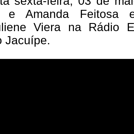
ta sexta-feira, 03 de ma
or e Amanda Feitosa e
liene Viera na Rádio 
 Jacuípe.