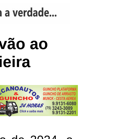
 vão ao
eira