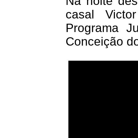
Na noite des
casal Vict
Programa Ju
Conceição do