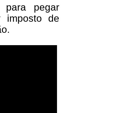
s para pegar
r imposto de
ão.