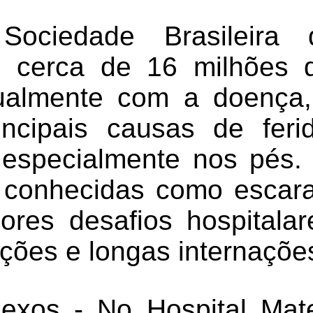
ociedade Brasileira 
 cerca de 16 milhões de
ualmente com a doença,
cipais causas de ferid
, especialmente nos pés.
 conhecidas como escar
ores desafios hospitala
cções e longas internaçõe
exos - No Hospital Mat