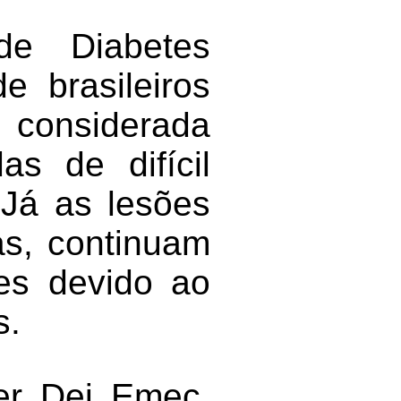
de Diabetes
 brasileiros
 considerada
as de difícil
 Já as lesões
as, continuam
res devido ao
s.
er Dei Emec,