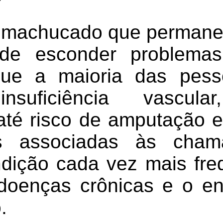
machucado que permanec
de esconder problemas
ue a maioria das pess
nsuficiência vascula
até risco de amputação e
s associadas às cham
ndição cada vez mais fr
doenças crônicas e o en
.