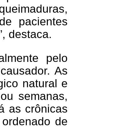
 queimaduras,
de pacientes
”, destaca.
palmente pelo
 causador. As
ico natural e
 ou semanas,
á as crônicas
o ordenado de