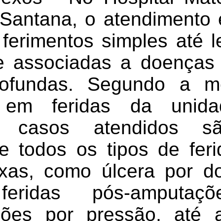
Santana, o atendimento 
ferimentos simples até l
e associadas a doenças 
rofundas. Segundo a mé
a em feridas da unida
 casos atendidos sã
 todos os tipos de fer
as, como úlcera por do
 feridas pós-amputaç
sões por pressão, até 