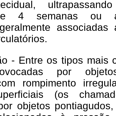
ecidual, ultrapassan
de 4 semanas ou ap
 geralmente associadas
culatórios.
ão - Entre os tipos mais
rovocadas por objetos
com rompimento irregula
perficiais (os chamad
por objetos pontiagudos