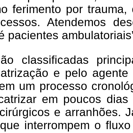
 ferimento por trauma,
scessos. Atendemos des
é pacientes ambulatoriais
ão classificadas princi
atrização e pelo agente
m um processo cronológ
catrizar em poucos dias
cirúrgicos e arranhões. J
que interrompem o flux