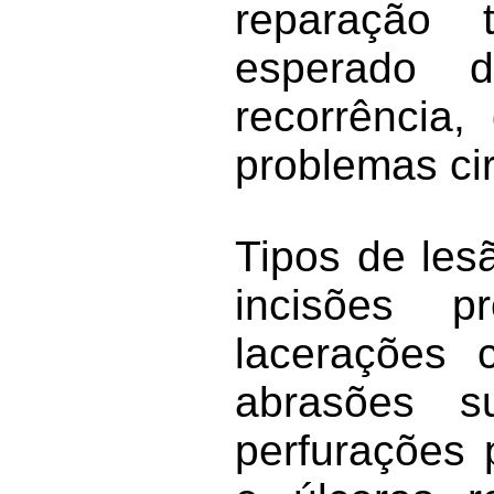
reparação t
esperado 
recorrência,
problemas cir
Tipos de les
incisões p
lacerações 
abrasões su
perfurações 