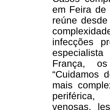
em Feira de 
reúne desde 
complexidad
infecções p
especialist
França, os
“Cuidamos de
mais complex
periférica,
venosas, le