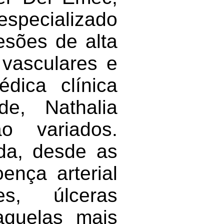
especializado
esões de alta
vasculares e
dica clínica
de, Nathalia
o variados.
ida, desde as
ença arterial
ões, úlceras
aquelas mais