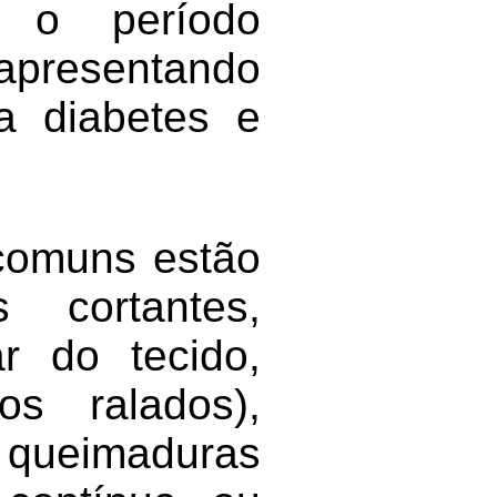
do o período
resentando
 a diabetes e
 comuns estão
 cortantes,
r do tecido,
os ralados),
, queimaduras