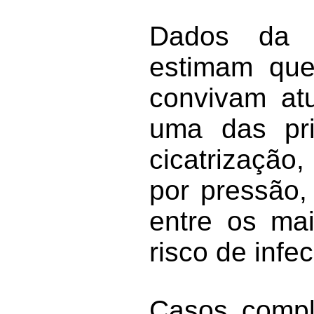
Dados da S
estimam que
convivam at
uma das prin
cicatrização
por pressão,
entre os mai
risco de infe
Casos compl