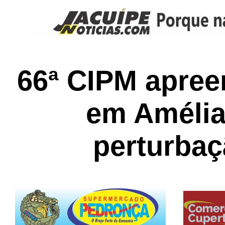
66ª CIPM apre
em Amélia
perturba