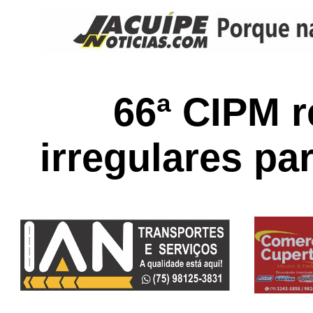
66ª CIPM 
irregulares p