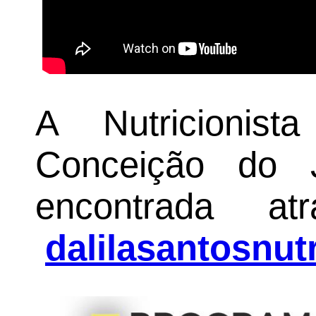
A Nutricionis
Conceição do 
encontrada at
dalilasantosnutr