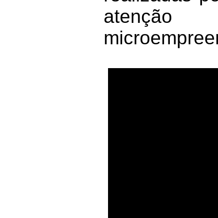
atenção
microempreen