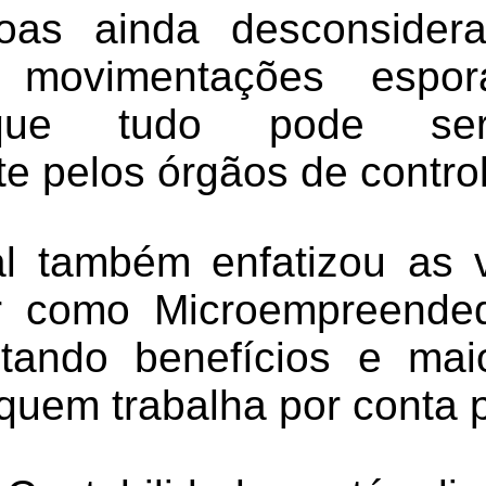
oas ainda desconside
 movimentações espor
que tudo pode ser
e pelos órgãos de control
al também enfatizou as
r como Microempreended
ltando benefícios e ma
 quem trabalha por conta p