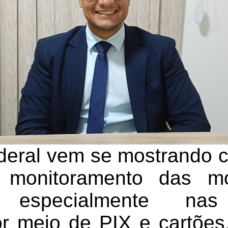
deral vem se mostrando 
o monitoramento das m
s, especialmente na
or meio de PIX e cartões