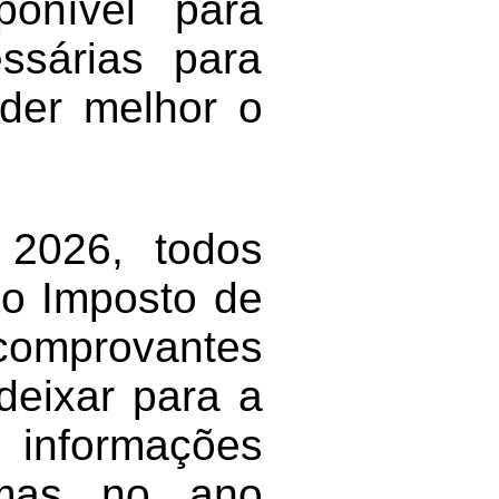
ponível para
ssárias para
nder melhor o
 2026, todos
do Imposto de
omprovantes
deixar para a
 informações
emas no ano