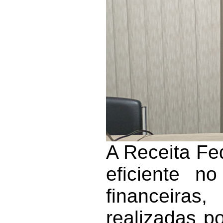
A Receita Fe
eficiente n
financeira
realizadas p