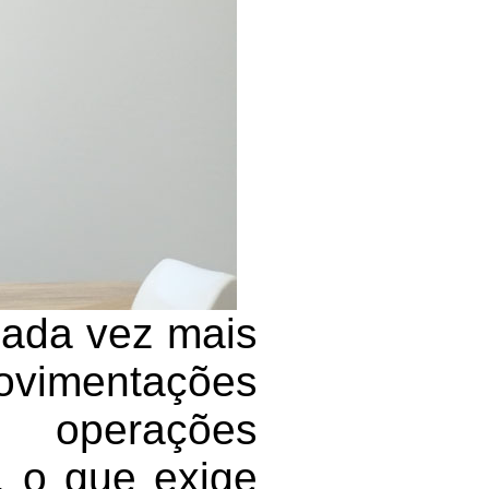
cada vez mais
ovimentações
s operações
, o que exige