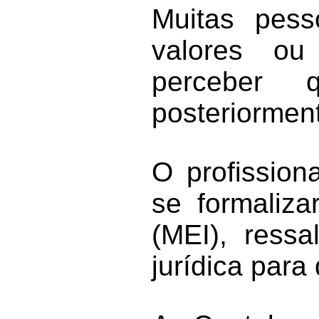
Muitas pess
valores ou
perceber 
posteriorment
O profission
se formaliza
(MEI), ressa
jurídica para