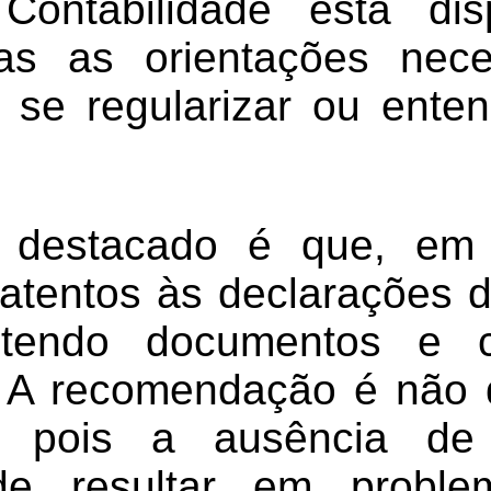
ontabilidade está dis
das as orientações nece
se regularizar ou ente
 destacado é que, em
atentos às declarações 
tendo documentos e c
 A recomendação é não 
, pois a ausência de
ode resultar em probl