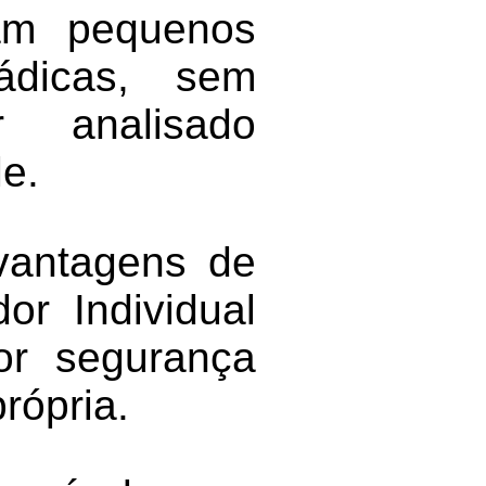
ram pequenos
ádicas, sem
 analisado
e.
 vantagens de
or Individual
ior segurança
rópria.