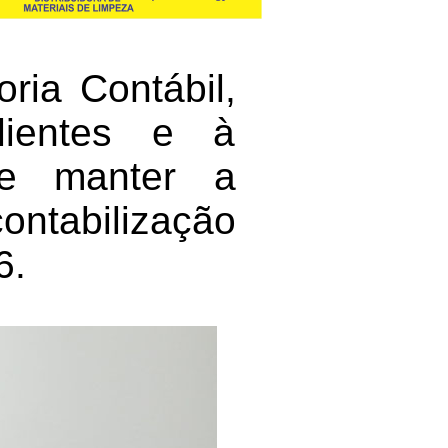
ria Contábil,
lientes e à
de manter a
ontabilização
6.