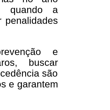
7, quando a
r penalidades
revenção e
aros, buscar
tecedência são
nos e garantem