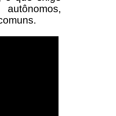
tônomos,
 comuns.