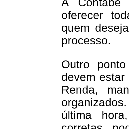
A Contabe C
oferecer to
quem deseja 
processo.
Outro ponto
devem estar 
Renda, man
organizados.
última hora
corretas p