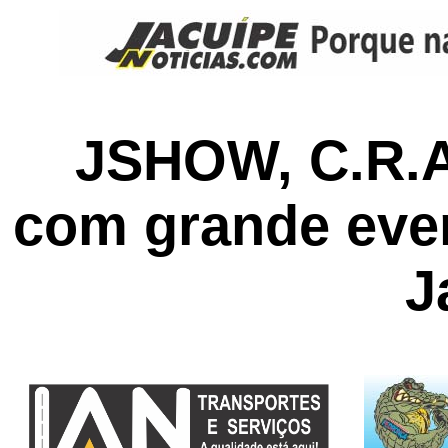
JSHOW, C.R.A
com grande eve
J