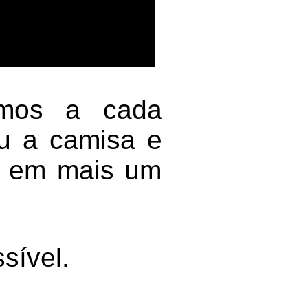
emos a cada
iu a camisa e
o em mais um
sível.