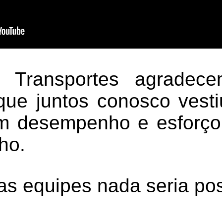
 Transportes agradec
que juntos conosco vest
om desempenho e esforç
ho.
s equipes nada seria pos