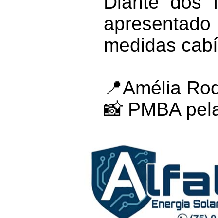
Diante dos f
apresentado
medidas cabí
📍Amélia Rod
📸 PMBA pel