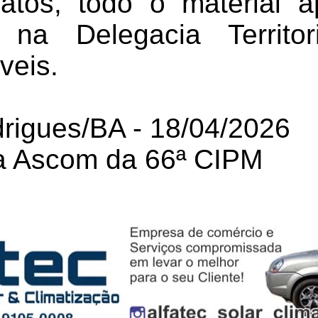
atos, todo o material a
 na Delegacia Territo
veis.
rigues/BA - 18/04/2026
a Ascom da 66ª CIPM