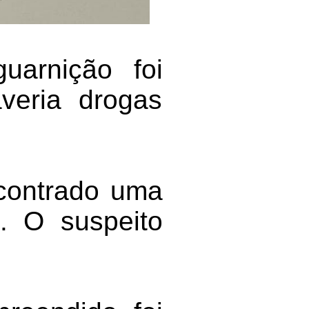
uarnição foi
veria drogas
ncontrado uma
. O suspeito