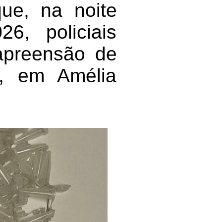
que, na noite
6, policiais
 apreensão de
o, em Amélia