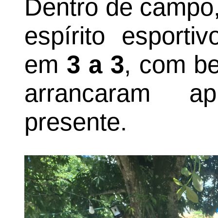
Dentro de campo, 
espírito esporti
em
3 a 3
, com be
arrancaram a
presente.