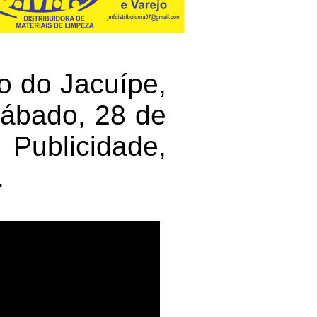
o do Jacuípe,
 sábado, 28 de
ublicidade,
.