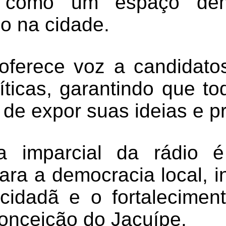
o como um espaço dem
co na cidade.
ferece voz a candidato
líticas, garantindo que t
 de expor suas ideias e p
a imparcial da rádio 
ara a democracia local, 
 cidadã e o fortalecimen
Conceição do Jacuípe.