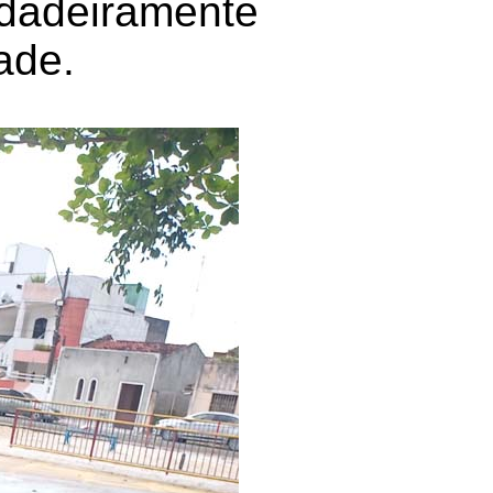
rdadeiramente
ade.