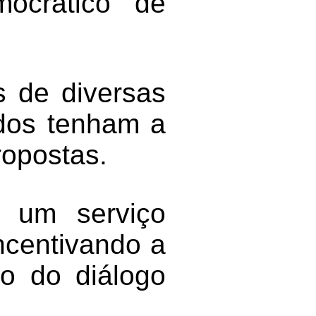
ocrático de
s de diversas
odos tenham a
ropostas.
é um serviço
incentivando a
to do diálogo