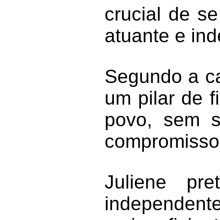
crucial de s
atuante e in
Segundo a ca
um pilar de f
povo, sem s
compromissos
Juliene pr
independent