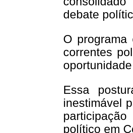
consolidad
debate políti
O programa o
correntes po
oportunidade
Essa postur
inestimável p
participação
político em 