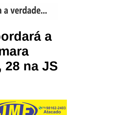
bordará a
âmara
 28 na JS