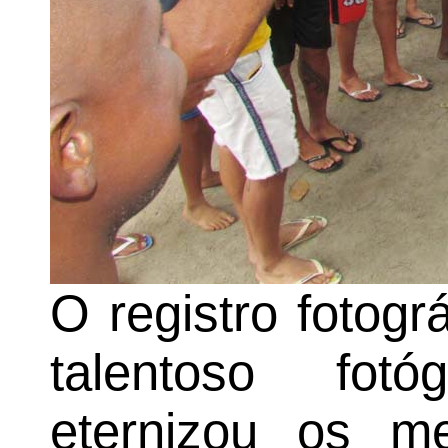
O registro fotogr
talentoso fot
eternizou os m