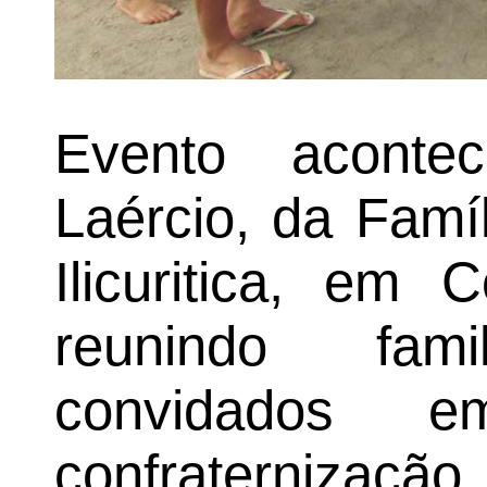
Evento acont
Laércio, da Famíl
Ilicuritica, em 
reunindo fam
convidados
confraternização.