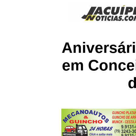
Aniversár
em Concei
d