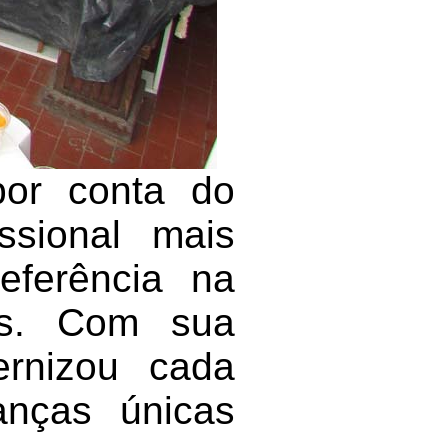
 por conta do
issional mais
eferência na
is. Com sua
ternizou cada
anças únicas