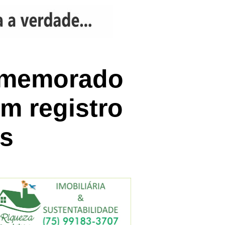
comemorado
m registro
es