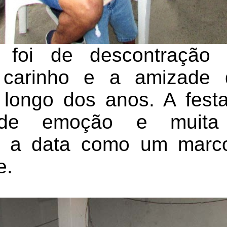
foi de descontração e
o carinho e a amizade 
 longo dos anos. A fes
de emoção e muita c
o a data como um marc
e.