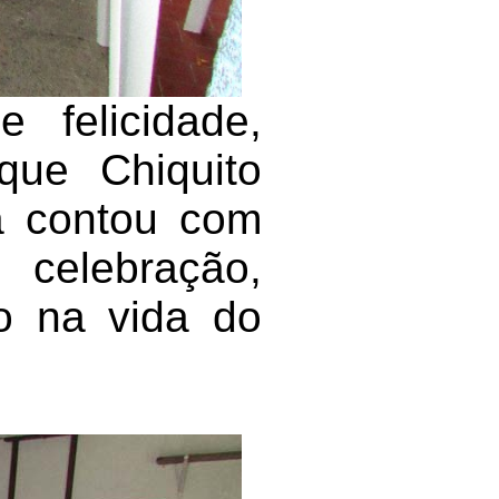
 felicidade,
que Chiquito
ta contou com
elebração,
o na vida do