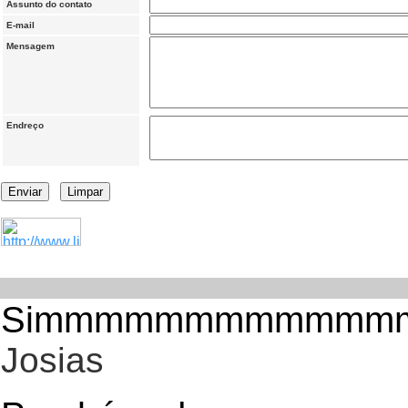
Assunto do contato
E-mail
Mensagem
Endreço
Simmmmmmmmmmm
Josias