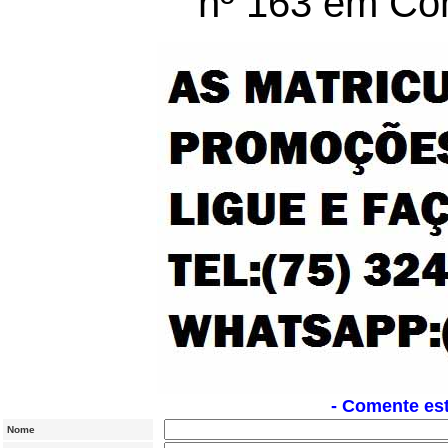
nº 163 em Con
- Comente est
Nome