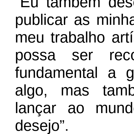
“Eu também dese
publicar as minh
meu trabalho artí
possa ser rec
fundamental a g
algo, mas tam
lançar ao mun
desejo”.