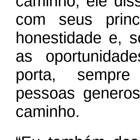
caminho, ele dis
com seus princí
honestidade e, s
as oportunida
porta, sempre
pessoas genero
caminho.