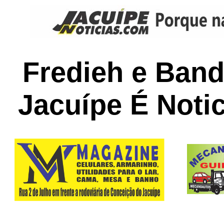
Fredieh e Ban
Jacuípe É Noti