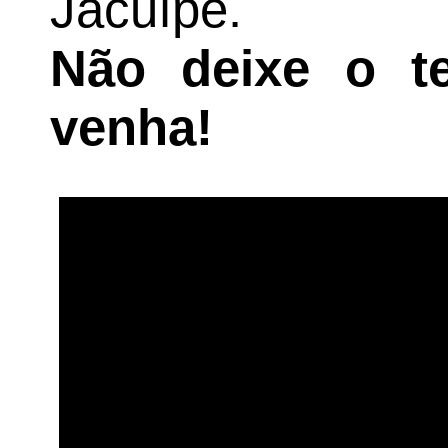
Jacuípe.
Não deixe o t
venha!